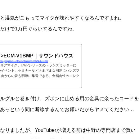
と湿気がこもってマイクが壊れやすくなるんですよね。
だけで1万円ぐらいするんですわ。
 ) >ECM-V1BMP｜サウンドハウス
o.jp/products/detail/item/244329/
ベリアマイク。UWPシリーズのトランスミッターに
やイベント、セミナーなどさまざまな用途にハンズフ
方向からの音も明瞭に集音できる、全指向性のエレク
ルグルと巻き付け、ズボンに止める用の金具に余ったコードを
あっという間に断線するんでお願いだからヤメてください…
りましたが、YouTuberが増える前は中野の専門店まで買い