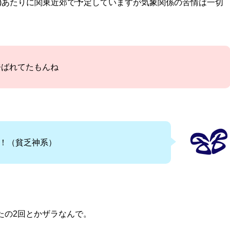
日(水)あたりに関東近郊で予定していますが気象関係の苦情は一切
呼ばれてたもんね
！（貧乏神系）
たの2回とかザラなんで。