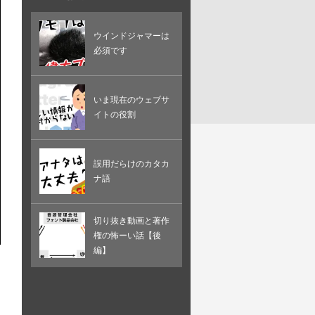
ウインドジャマーは
必須です
いま現在のウェブサ
イトの役割
誤用だらけのカタカ
ナ語
切り抜き動画と著作
権の怖ーい話【後
編】