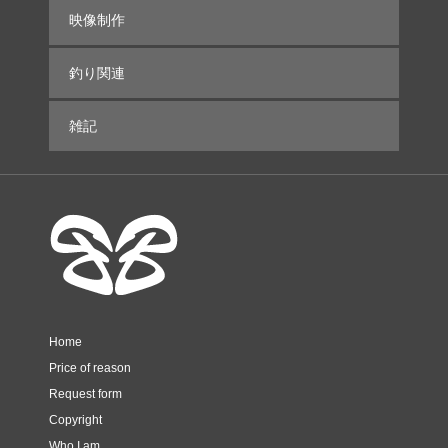
映像制作
釣り関連
雑記
Home
Price of reason
Request form
Copyright
Who I am