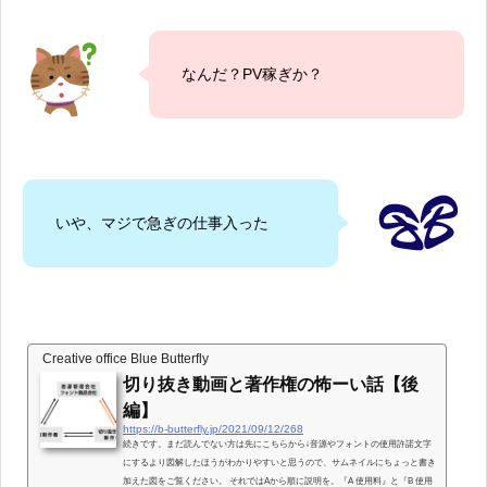
なんだ？PV稼ぎか？
いや、マジで急ぎの仕事入った
Creative office Blue Butterfly
切り抜き動画と著作権の怖ーい話【後
編】
https://b-butterfly.jp/2021/09/12/268
続きです。まだ読んでない方は先にこちらから↓音源やフォントの使用許諾文字
にするより図解したほうがわかりやすいと思うので、サムネイルにちょっと書き
加えた図をご覧ください。 それではAから順に説明を。『A 使用料』と『B 使用