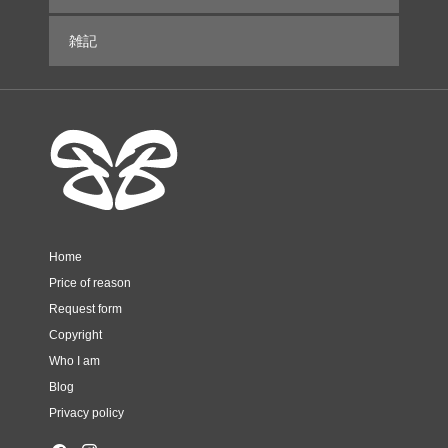
雑記
Home
Price of reason
Request form
Copyright
Who I am
Blog
Privacy policy