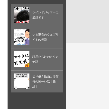
ウインドジャマーは
必須です
いま現在のウェブサ
イトの役割
誤用だらけのカタカ
ナ語
切り抜き動画と著作
権の怖ーい話【後
編】