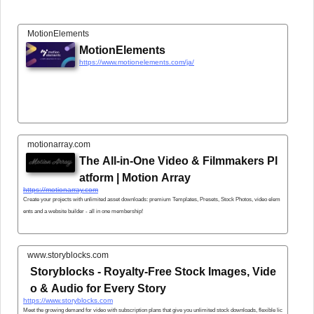
MotionElements
MotionElements
https://www.motionelements.com/ja/
motionarray.com
The All-in-One Video & Filmmakers Pl
atform | Motion Array
https://motionarray.com
Create your projects with unlimited asset downloads: premium Templates, Presets, Stock Photos, video elem
ents and a website builder - all in one membership!
www.storyblocks.com
Storyblocks - Royalty-Free Stock Images, Vide
o & Audio for Every Story
https://www.storyblocks.com
Meet the growing demand for video with subscription plans that give you unlimited stock downloads, flexible lic